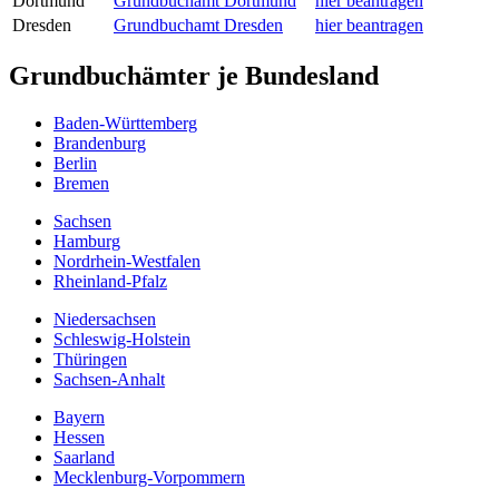
Dortmund
Grundbuchamt Dortmund
hier beantragen
Dresden
Grundbuchamt Dresden
hier beantragen
Grundbuchämter je Bundesland
Baden-Württemberg
Brandenburg
Berlin
Bremen
Sachsen
Hamburg
Nordrhein-Westfalen
Rheinland-Pfalz
Niedersachsen
Schleswig-Holstein
Thüringen
Sachsen-Anhalt
Bayern
Hessen
Saarland
Mecklenburg-Vorpommern