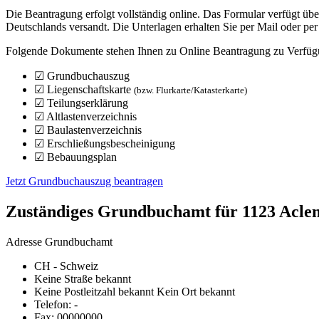
Die Beantragung erfolgt vollständig online. Das Formular verfügt über
Deutschlands versandt. Die Unterlagen erhalten Sie per Mail oder pe
Folgende Dokumente stehen Ihnen zu Online Beantragung zu Verfü
☑
Grundbuchauszug
☑
Liegenschaftskarte
(bzw. Flurkarte/Katasterkarte)
☑
Teilungserklärung
☑
Altlastenverzeichnis
☑
Baulastenverzeichnis
☑
Erschließungsbescheinigung
☑
Bebauungsplan
Jetzt Grundbuchauszug beantragen
Zuständiges Grundbuchamt für 1123 Acle
Adresse Grundbuchamt
CH - Schweiz
Keine Straße bekannt
Keine Postleitzahl bekannt Kein Ort bekannt
Telefon: -
Fax: 00000000