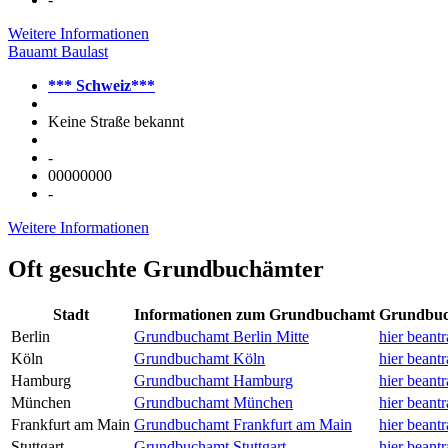
Weitere Informationen
Bauamt Baulast
*** Schweiz***
Keine Straße bekannt
-
00000000
-
Weitere Informationen
Oft gesuchte Grundbuchämter
Stadt
Informationen zum Grundbuchamt
Grundbuc
Berlin
Grundbuchamt Berlin Mitte
hier beant
Köln
Grundbuchamt Köln
hier beant
Hamburg
Grundbuchamt Hamburg
hier beant
München
Grundbuchamt München
hier beant
Frankfurt am Main
Grundbuchamt Frankfurt am Main
hier beant
Stuttgart
Grundbuchamt Stuttgart
hier beant