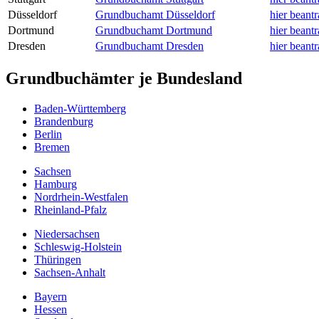
Düsseldorf
Grundbuchamt Düsseldorf
hier beant
Dortmund
Grundbuchamt Dortmund
hier beant
Dresden
Grundbuchamt Dresden
hier beant
Grundbuchämter je Bundesland
Baden-Württemberg
Brandenburg
Berlin
Bremen
Sachsen
Hamburg
Nordrhein-Westfalen
Rheinland-Pfalz
Niedersachsen
Schleswig-Holstein
Thüringen
Sachsen-Anhalt
Bayern
Hessen