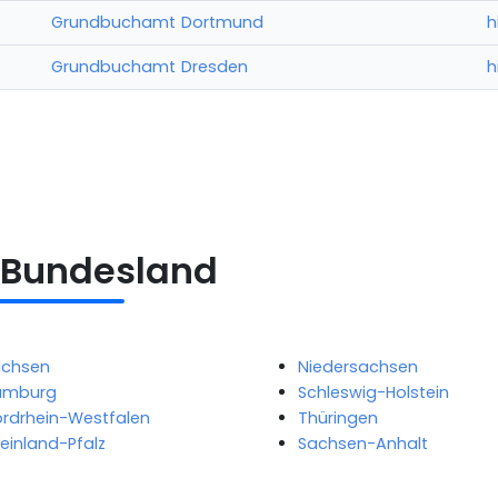
Grundbuchamt Dortmund
h
Grundbuchamt Dresden
h
 Bundesland
achsen
Niedersachsen
amburg
Schleswig-Holstein
rdrhein-Westfalen
Thüringen
einland-Pfalz
Sachsen-Anhalt