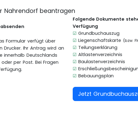
ür Nahrendorf beantragen
Folgende Dokumente stehe
Verfügung
g absenden
☑
Grundbuchauszug
☑
Liegenschaftskarte
Das Formular verfügt über
(bzw. F
☑
Teilungserklärung
en Drucker. Ihr Antrag wird an
☑
Altlastenverzeichnis
lle innerhalb Deutschlands
☑
Baulastenverzeichnis
l oder per Post. Bei Fragen
☑
Erschließungsbescheinigu
Verfügung.
☑
Bebauungsplan
Jetzt Grundbuchaus