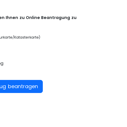
n Ihnen zu Online Beantragung zu
lurkarte/Katasterkarte)
ng
zug beantragen