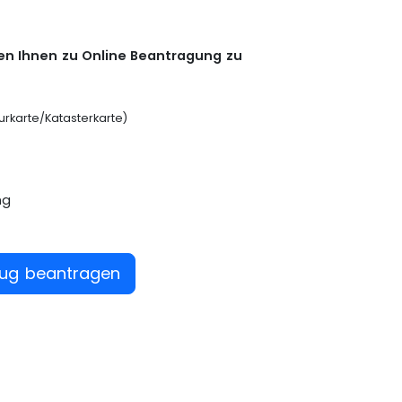
n Ihnen zu Online Beantragung zu
lurkarte/Katasterkarte)
ng
zug beantragen