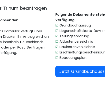
ür Trinum beantragen
Folgende Dokumente stehe
Verfügung
g absenden
☑
Grundbuchauszug
☑
Liegenschaftskarte
Das Formular verfügt über
(bzw. F
☑
Teilungserklärung
en Drucker. Ihr Antrag wird an
☑
Altlastenverzeichnis
lle innerhalb Deutschlands
☑
Baulastenverzeichnis
l oder per Post. Bei Fragen
☑
Erschließungsbescheinigu
Verfügung.
☑
Bebauungsplan
Jetzt Grundbuchaus