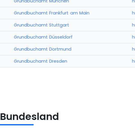
Grundbuchamt München
h
Grundbuchamt Frankfurt am Main
h
Grundbuchamt Stuttgart
h
Grundbuchamt Düsseldorf
h
Grundbuchamt Dortmund
h
Grundbuchamt Dresden
h
 Bundesland